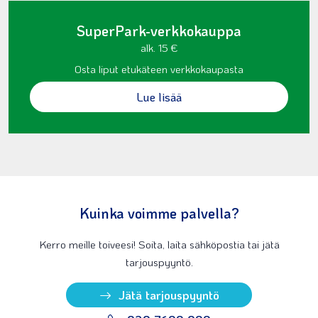
SuperPark-verkkokauppa
alk. 15 €
Osta liput etukäteen verkkokaupasta
Lue lisää
Kuinka voimme palvella?
Kerro meille toiveesi! Soita, laita sähköpostia tai jätä
tarjouspyyntö.
Jätä tarjouspyyntö