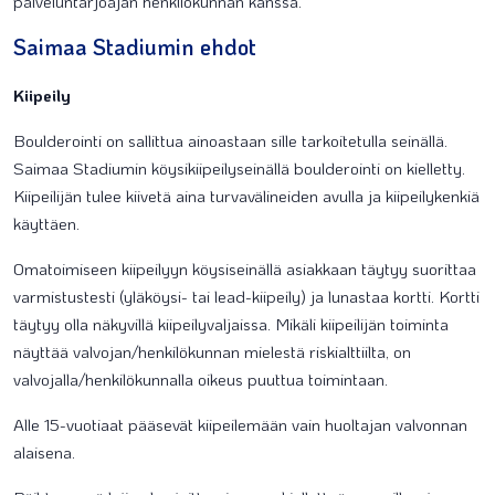
palveluntarjoajan henkilökunnan kanssa.
Saimaa Stadiumin ehdot
Kiipeily
Boulderointi on sallittua ainoastaan sille tarkoitetulla seinällä.
Saimaa Stadiumin köysikiipeilyseinällä boulderointi on kielletty.
Kiipeilijän tulee kiivetä aina turvavälineiden avulla ja kiipeilykenkiä
käyttäen.
Omatoimiseen kiipeilyyn köysiseinällä asiakkaan täytyy suorittaa
varmistustesti (yläköysi- tai lead-kiipeily) ja lunastaa kortti. Kortti
täytyy olla näkyvillä kiipeilyvaljaissa. Mikäli kiipeilijän toiminta
näyttää valvojan/henkilökunnan mielestä riskialttiilta, on
valvojalla/henkilökunnalla oikeus puuttua toimintaan.
Alle 15-vuotiaat pääsevät kiipeilemään vain huoltajan valvonnan
alaisena.