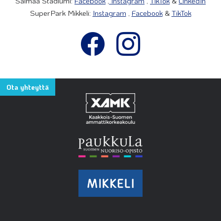
Saimaa Stadiumi:
Facebook
,
Instagram
,
TikTok
&
LinkedIn
SuperPark Mikkeli:
Instagram
,
Facebook
&
TikTok
Ota yhteyttä