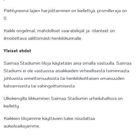
Päihtyneenä lajien harjoittaminen on kiellettyä, promilleraja on
0.
Kaikki ongelmat, mahdolliset vaaratekijät ja -tilanteet on
ilmoitettava välittömästi henkilökunnalle.
Yleiset ehdot
Saimaa Stadiumin tiloja käytetään aina omalla vastuulla. Saimaa
Stadiumi ei ole vastuussa asiakkaiden virheellisestä toiminnasta
johtuvista onnettomuuksista tai henkilökohtaisen omaisuuden
katoamisesta tai vahingoittumisesta.
Ulkokengillä liikkuminen Saimaa Stadiumin urheiluhallissa on
kielletty.
Kaikkien tilojamme käyttävien tulee noudattaa
aukioloaikojamme.