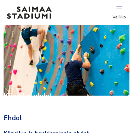
Valikko
Kiipeilyn ehdot
Ehdot