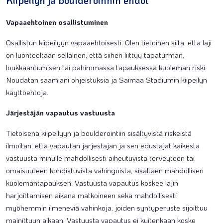
Kiipeilyn ja boulderoinnin ehdot
Vapaaehtoinen osallistuminen
Osallistun kiipeilyyn vapaaehtoisesti. Olen tietoinen siitä, että laji
on luonteeltaan sellainen, että siihen liittyy tapaturman,
loukkaantumisen tai pahimmassa tapauksessa kuoleman riski.
Noudatan saamiani ohjeistuksia ja Saimaa Stadiumin kiipeilyn
käyttöehtoja.
Järjestäjän vapautus vastuusta
Tietoisena kiipeilyyn ja boulderointiin sisältyvistä riskeistä
ilmoitan, että vapautan järjestäjän ja sen edustajat kaikesta
vastuusta minulle mahdollisesti aiheutuvista terveyteen tai
omaisuuteen kohdistuvista vahingoista, sisältäen mahdollisen
kuolemantapauksen. Vastuusta vapautus koskee lajin
harjoittamisen aikana matkoineen sekä mahdollisesti
myöhemmin ilmeneviä vahinkoja, joiden syntyperuste sijoittuu
mainittuun aikaan. Vastuusta vapautus ei kuitenkaan koske