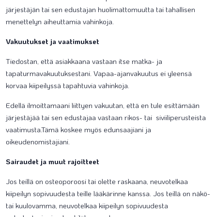
järjestäjän tai sen edustajan huolimattomuutta tai tahallisen
menettelyn aiheuttamia vahinkoja.
Vakuutukset ja vaatimukset
Tiedostan, että asiakkaana vastaan itse matka- ja
tapaturmavakuutuksestani. Vapaa-ajanvakuutus ei yleensä
korvaa kiipeilyssä tapahtuvia vahinkoja.
Edellä ilmoittamaani liittyen vakuutan, että en tule esittämään
järjestäjää tai sen edustajaa vastaan rikos- tai siviiliperusteista
vaatimusta.Tämä koskee myös edunsaajiani ja
oikeudenomistajiani.
Sairaudet ja muut rajoitteet
Jos teillä on osteoporoosi tai olette raskaana, neuvotelkaa
kiipeilyn sopivuudesta teille lääkärinne kanssa. Jos teillä on näkö-
tai kuulovamma, neuvotelkaa kiipeilyn sopivuudesta