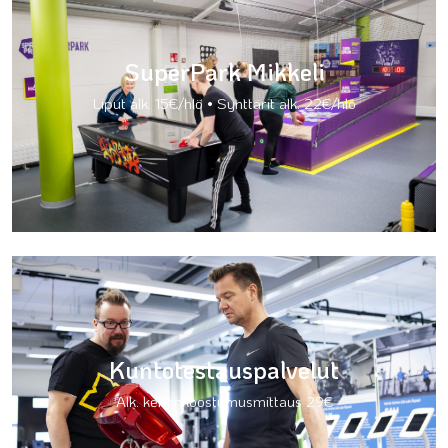
SuperPark Mikkeli
Liput alk. 15€/hlö • Synttärit alk. 22€/hlö
Kuntotestauspalvelut
Alk. kehonkoostumusmittaus 29€