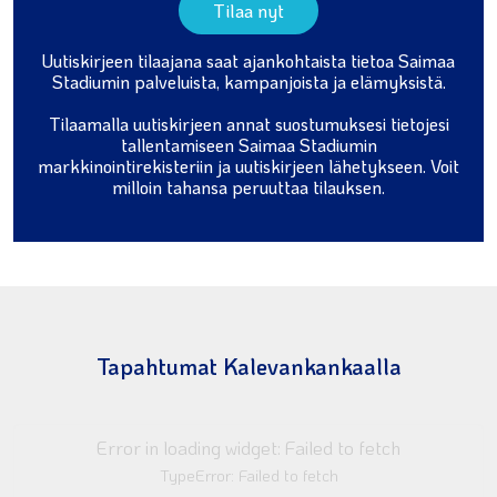
Tilaa nyt
Uutiskirjeen tilaajana saat ajankohtaista tietoa Saimaa
Stadiumin palveluista, kampanjoista ja elämyksistä.
Tilaamalla uutiskirjeen annat suostumuksesi tietojesi
tallentamiseen Saimaa Stadiumin
markkinointirekisteriin ja uutiskirjeen lähetykseen
. Voit
milloin tahansa peruuttaa tilauksen.
Tapahtumat Kalevankankaalla
Error in loading widget: Failed to fetch
TypeError: Failed to fetch