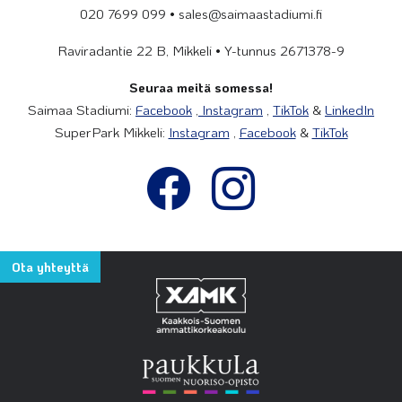
020 7699 099 • sales@saimaastadiumi.fi
Raviradantie 22 B, Mikkeli • Y-tunnus 2671378-9
Seuraa meitä somessa!
Saimaa Stadiumi:
Facebook
,
Instagram
,
TikTok
&
LinkedIn
SuperPark Mikkeli:
Instagram
,
Facebook
&
TikTok
Ota yhteyttä