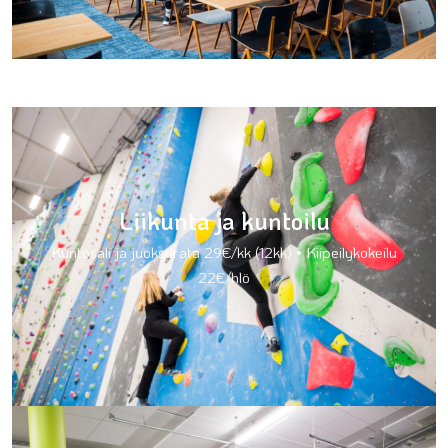
Liikunta ja kuntoilu
Kuntosali ja juoksurata 29€/kk (12kk) • Kiipeilykokeilu
22€/hlö