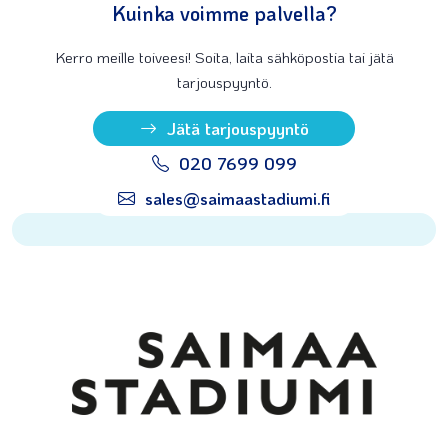
Kuinka voimme palvella?
Kerro meille toiveesi! Soita, laita sähköpostia tai jätä
tarjouspyyntö.
Jätä tarjouspyyntö
020 7699 099
sales@saimaastadiumi.fi