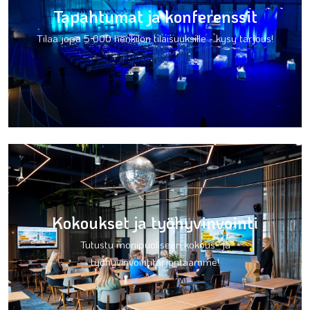
Tapahtumat ja konferenssit
Tilaa jopa 5 000 henkilön tilaisuuksille - kysy tarjous!
Kokoukset ja työhyvinvointi
Tutustu monipuoliseen kokous- ja
työhyvinvointitarjontaamme!