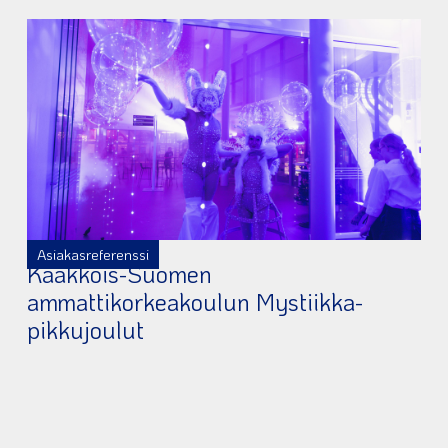
Asiakasreferenssi
Kaakkois-Suomen
ammattikorkeakoulun Mystiikka-
pikkujoulut