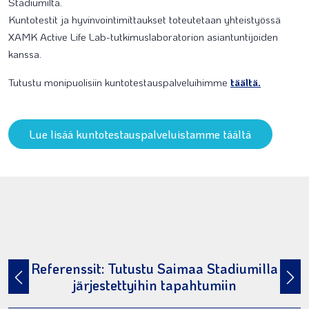
Stadiumilta.
Kuntotestit ja hyvinvointimittaukset toteutetaan yhteistyössä
XAMK Active Life Lab-tutkimuslaboratorion asiantuntijoiden
kanssa.
Tutustu monipuolisiin kuntotestauspalveluihimme
täältä.
Lue lisää kuntotestauspalveluistamme täältä
Referenssit: Tutustu Saimaa Stadiumilla
järjestettyihin tapahtumiin