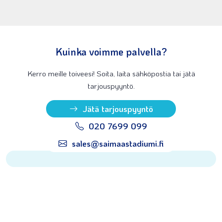
Kuinka voimme palvella?
Kerro meille toiveesi! Soita, laita sähköpostia tai jätä
tarjouspyyntö.
Jätä tarjouspyyntö
020 7699 099
sales@saimaastadiumi.fi