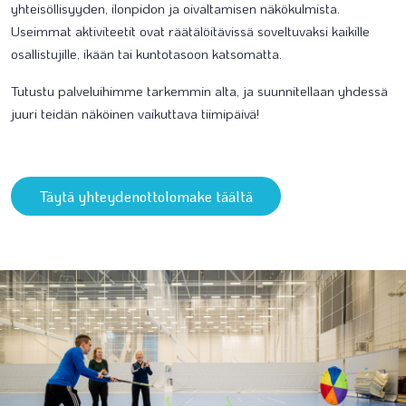
yhteisöllisyyden, ilonpidon ja oivaltamisen näkökulmista.
Useimmat aktiviteetit ovat räätälöitävissä soveltuvaksi kaikille
osallistujille, ikään tai kuntotasoon katsomatta.
Tutustu palveluihimme tarkemmin alta, ja suunnitellaan yhdessä
juuri teidän näköinen vaikuttava tiimipäivä!
Täytä yhteydenottolomake täältä