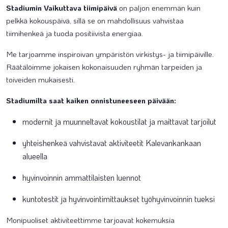
Stadiumin Vaikuttava tiimipäivä
on paljon enemmän kuin
pelkkä kokouspäivä, sillä se on mahdollisuus vahvistaa
tiimihenkeä ja tuoda positiivista energiaa.
Me tarjoamme inspiroivan ympäristön virkistys- ja tiimipäiville.
Räätälöimme jokaisen kokonaisuuden ryhmän tarpeiden ja
toiveiden mukaisesti.
Stadiumilta saat kaiken onnistuneeseen päivään:
modernit ja muunneltavat kokoustilat ja maittavat tarjoilut
yhteishenkeä vahvistavat aktiviteetit Kalevankankaan
alueella
hyvinvoinnin ammattilaisten luennot
kuntotestit ja hyvinvointimittaukset työhyvinvoinnin tueksi
Monipuoliset aktiviteettimme tarjoavat kokemuksia