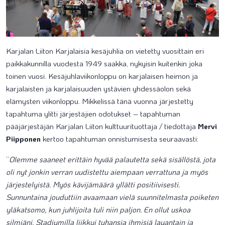
Karjalan Liiton Karjalaisia kesäjuhlia on vietetty vuosittain eri
paikkakunnilla vuodesta 1949 saakka, nykyisin kuitenkin joka
toinen vuosi. Kesäjuhlaviikonloppu on karjalaisen heimon ja
karjalaisten ja karjalaisuuden ystävien yhdessäolon sekä
elämysten viikonloppu. Mikkelissä tänä vuonna järjestetty
tapahtuma ylitti järjestäjien odotukset – tapahtuman
pääjärjestäjän Karjalan Liiton kulttuurituottaja / tiedottaja
Mervi
Piipponen
kertoo tapahtuman onnistumisesta seuraavasti:
”
Olemme saaneet erittäin hyvää palautetta sekä sisällöstä, jota
oli nyt jonkin verran uudistettu aiempaan verrattuna ja myös
järjestelyistä. Myös kävijämäärä yllätti positiivisesti.
Sunnuntaina jouduttiin avaamaan vielä suunnitelmasta poiketen
yläkatsomo, kun juhlijoita tuli niin paljon. En ollut uskoa
silmiäni. Stadiumilla liikkui tuhansia ihmisiä lauantain ja