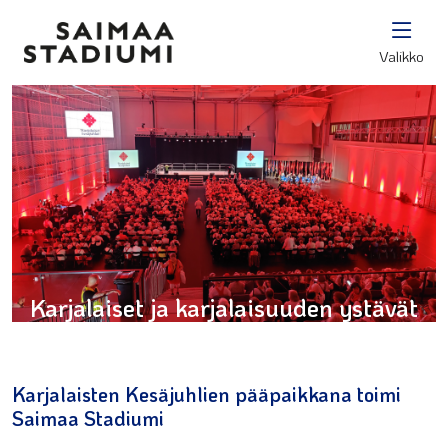
Valikko
Karjalaiset ja karjalaisuuden ystävät
täyttivät Saimaa Stadiumin
Karjalaisten Kesäjuhlien pääpaikkana toimi
Saimaa Stadiumi