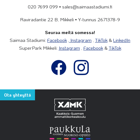
020 7699 099 • sales@saimaastadiumi.fi
Raviradantie 22 B, Mikkeli • Y-tunnus 2671378-9
Seuraa meitä somessa!
Saimaa Stadiumi:
Facebook
,
Instagram
,
TikTok
&
LinkedIn
SuperPark Mikkeli:
Instagram
,
Facebook
&
TikTok
Ota yhteyttä