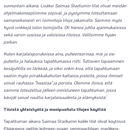
sunnuntain aikana. Lisäksi Saimaa Stadiumin tilat olivat meidän
ohjelmakonseptiimme sopivat, ja pystyimme toteuttamaan
samanaikaisesti eri toimintoja tiloja jakamalla. Saimme myös
hyviä vinkkejä talon toimijoilta. Oli hienoa juhlia ajanmukaisissa
sekä varsin uusissa ja valoisissa tiloissa. Valitsimme hyvän
paikan.
Kuten karjalaisporukoissa aina, puheensorinaa, mie ja sie-
puhetta ja halauksia tapahtumassa riitti. Tuttavien tapaaminen
kesäjuhlilla on tärkeää, ja siksi onkin kiva, että tapahtumaan
saatiin myös piirakkakahvilan kaltaisia pisteitä, joissa ihmiset
voivat rauhassa ”haastaa” ja porista. Olemme iloisia, että
saimme toteutettua jälleen onnistuneen tapahtuman, jossa
kävijät saivat nauttia karjalaisuudesta ja elämyksistä.
”
Tiivistä yhteistyötä ja monipuolista tilojen käyttöä
Tapahtuman aikana Saimaa Stadiumin kaikki tilat olivat käytössä.
Pääareena jaettiin kolmeen osaan: seminaaritilaan, markkina-