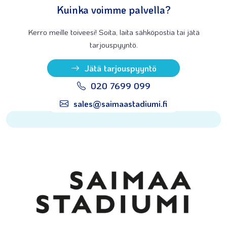
Kuinka voimme palvella?
Kerro meille toiveesi! Soita, laita sähköpostia tai jätä
tarjouspyyntö.
Jätä tarjouspyyntö
020 7699 099
sales@saimaastadiumi.fi