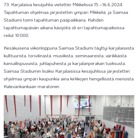
73. Karjalaisia kesäjuhlia vietettiin Mikkelissä 15.–16.6.2024.
Tapahtuman ohjelmaa järjestettiin ympäri Mikkeliä, ja Saimaa
Stadiumi toimi tapahtuman pääpaikkana. Kahden
tapahtumapäivän aikana kävijöitä oli eri tapahtumapaikoissa
reilut 10 000.
Kesäkuisena viikonloppuna Saimaa Stadiumi täyttyi karjalaisesta
kulttuurista, torivilinästä, musiikista, seminaareista, värikkäistä
kansallispuvuista, juhlapuheista ja karjalanpiirakan tuoksusta.
Saimaa Stadiumin lisäksi Karjalaisissa kesäjuhlissa järjestettiin
ohjelmaa ympäri kaupunkia aina kirkkojen hengellisistä menoista
Kalevankankaan maratoniin.