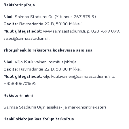
Rekisterinpitäjä
Nimi:
Saimaa Stadiumi Oy (Y-tunnus 2671378-9)
Osoite:
Raviradantie 22 B, 50100 Mikkeli
Muut yhteystiedot:
www.saimaastadiumi.fi, p. 020 7699 099,
sales@saimaastadiumi.fi
Yhteyshenkilö rekisteriä koskevissa asioissa
Nimi:
Viljo Kuuluvainen, toimitusjohtaja
Osoite:
Raviradantie 22 B, 50100 Mikkeli
Muut yhteystiedot:
viljo.kuuluvainen@saimaastadiumi.fi, p.
+358406701695
Rekisterin nimi
Saimaa Stadiumi Oy:n asiakas- ja markkinointirekisteri
Henkilötietojen käsittelyn tarkoitus