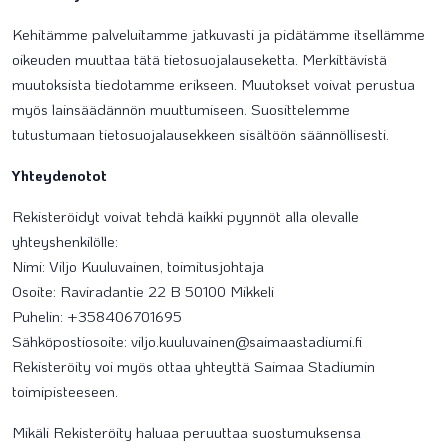
Kehitämme palveluitamme jatkuvasti ja pidätämme itsellämme
oikeuden muuttaa tätä tietosuojalauseketta. Merkittävistä
muutoksista tiedotamme erikseen. Muutokset voivat perustua
myös lainsäädännön muuttumiseen. Suosittelemme
tutustumaan tietosuojalausekkeen sisältöön säännöllisesti.
Yhteydenotot
Rekisteröidyt voivat tehdä kaikki pyynnöt alla olevalle
yhteyshenkilölle:
Nimi: Viljo Kuuluvainen, toimitusjohtaja
Osoite: Raviradantie 22 B 50100 Mikkeli
Puhelin: +358406701695
Sähköpostiosoite: viljo.kuuluvainen@saimaastadiumi.fi
Rekisteröity voi myös ottaa yhteyttä Saimaa Stadiumin
toimipisteeseen.
Mikäli Rekisteröity haluaa peruuttaa suostumuksensa