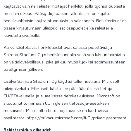
käyttävät vain ne rekisterinpitäjät henkilöt, joilla työnsä puolesta
on niihin oikeus. Pääsy digitaalisiin tallenteisiin on rajattu
henkilökohtaisin käyttäjätunnuksin ja salasanoin. Rekisteriin eivät
pääse kirjautumaan ulkopuoliset osapuolet eikä rekisteriä
luovuteta sivullisille.
Kaikki käsiteltävät henkilötiedot ovat salassa pidettäviä ja
Saimaa Stadiumi Oy:n henkilökunnalla sekä sen lukuun toimivilla
on vaitiolovelvollisuus, joka jatkuu myös työ- tai sopimussuhteen
päättymisen jälkeen.
Lisäksi Saimaa Stadiumi Oy käyttää tallennustilana Microsoft
pilvipalveluita. Microsoft käsittelee pääsääntöisesti tietoja
EU/ETA-alueella ja alueellisissa tietokeskuksissa. Microsoft on
sitoutunut toimimaan EU:n yleisen tietosuoja-asetuksen
mukaisesti. Microsoftin tietosuojalauseke on luettavissa
osoitteesta: https://privacy.microsoft.com/fi-FI/privacystatement
Rekisteröidyn oikeudet