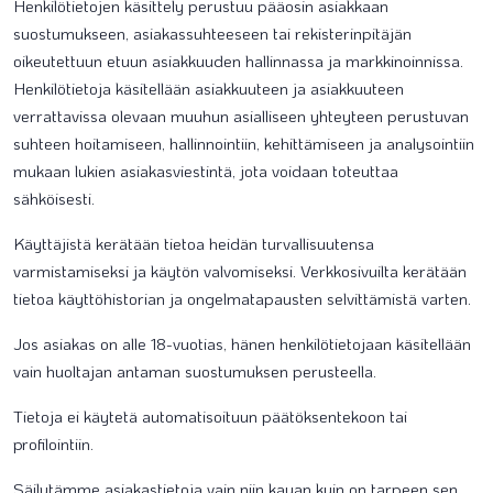
Henkilötietojen käsittely perustuu pääosin asiakkaan
suostumukseen, asiakassuhteeseen tai rekisterinpitäjän
oikeutettuun etuun asiakkuuden hallinnassa ja markkinoinnissa.
Henkilötietoja käsitellään asiakkuuteen ja asiakkuuteen
verrattavissa olevaan muuhun asialliseen yhteyteen perustuvan
suhteen hoitamiseen, hallinnointiin, kehittämiseen ja analysointiin
mukaan lukien asiakasviestintä, jota voidaan toteuttaa
sähköisesti.
Käyttäjistä kerätään tietoa heidän turvallisuutensa
varmistamiseksi ja käytön valvomiseksi. Verkkosivuilta kerätään
tietoa käyttöhistorian ja ongelmatapausten selvittämistä varten.
Jos asiakas on alle 18-vuotias, hänen henkilötietojaan käsitellään
vain huoltajan antaman suostumuksen perusteella.
Tietoja ei käytetä automatisoituun päätöksentekoon tai
profilointiin.
Säilytämme asiakastietoja vain niin kauan kuin on tarpeen sen