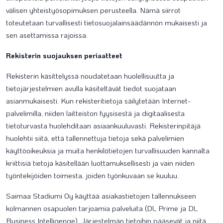
välisen yhteistyösopimuksen perusteella. Nämä siirrot
toteutetaan turvallisesti tietosuojalainsäädännön mukaisesti ja
sen asettamissa rajoissa.
Rekisterin suojauksen periaatteet
Rekisterin käsittelyssä noudatetaan huolellisuutta ja
tietojärjestelmien avulla käsiteltävät tiedot suojataan
asianmukaisesti. Kun rekisteritietoja säilytetään Internet-
palvelimilla, niiden laitteiston fyysisestä ja digitaalisesta
tietoturvasta huolehditaan asiaankuuluvasti. Rekisterinpitäjä
huolehtii siitä, että tallennettuja tietoja sekä palvelimien
käyttöoikeuksia ja muita henkilötietojen turvallisuuden kannalta
kriittisiä tietoja käsitellään luottamuksellisesti ja vain niiden
työntekijöiden toimesta, joiden työnkuvaan se kuuluu.
Saimaa Stadiumi Oy käyttää asiakastietojen tallennukseen
kolmannen osapuolen tarjoamia palveluita (DL Prime ja DL
Business Intelligenge). Järjestelmän tietoihin pääsevät ja niitä