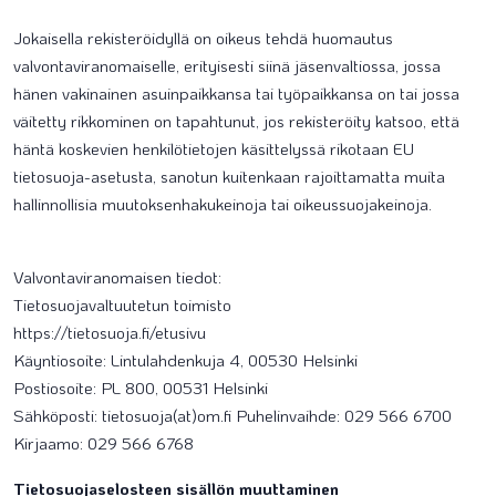
Jokaisella rekisteröidyllä on oikeus tehdä huomautus
valvontaviranomaiselle, erityisesti siinä jäsenvaltiossa, jossa
hänen vakinainen asuinpaikkansa tai työpaikkansa on tai jossa
väitetty rikkominen on tapahtunut, jos rekisteröity katsoo, että
häntä koskevien henkilötietojen käsittelyssä rikotaan EU
tietosuoja-asetusta, sanotun kuitenkaan rajoittamatta muita
hallinnollisia muutoksenhakukeinoja tai oikeussuojakeinoja.
Valvontaviranomaisen tiedot:
Tietosuojavaltuutetun toimisto
https://tietosuoja.fi/etusivu
Käyntiosoite: Lintulahdenkuja 4, 00530 Helsinki
Postiosoite: PL 800, 00531 Helsinki
Sähköposti: tietosuoja(at)om.fi Puhelinvaihde: 029 566 6700
Kirjaamo: 029 566 6768
Tietosuojaselosteen sisällön muuttaminen