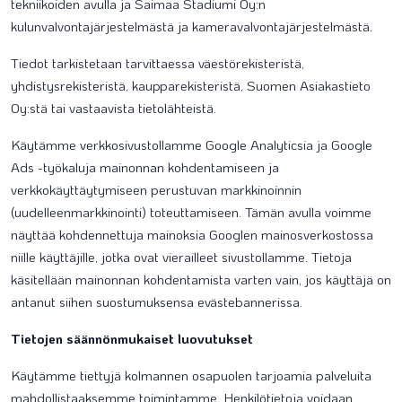
tekniikoiden avulla ja Saimaa Stadiumi Oy:n
kulunvalvontajärjestelmästä ja kameravalvontajärjestelmästä.
Tiedot tarkistetaan tarvittaessa väestörekisteristä,
yhdistysrekisteristä, kaupparekisteristä, Suomen Asiakastieto
Oy:stä tai vastaavista tietolähteistä.
Käytämme verkkosivustollamme Google Analyticsia ja Google
Ads -työkaluja mainonnan kohdentamiseen ja
verkkokäyttäytymiseen perustuvan markkinoinnin
(uudelleenmarkkinointi) toteuttamiseen. Tämän avulla voimme
näyttää kohdennettuja mainoksia Googlen mainosverkostossa
niille käyttäjille, jotka ovat vierailleet sivustollamme. Tietoja
käsitellään mainonnan kohdentamista varten vain, jos käyttäjä on
antanut siihen suostumuksensa evästebannerissa.
Tietojen säännönmukaiset luovutukset
Käytämme tiettyjä kolmannen osapuolen tarjoamia palveluita
mahdollistaaksemme toimintamme. Henkilötietoja voidaan