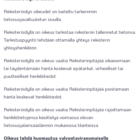
Rekisteröidyn oikeudet on lueteltu tarkemmin
tietosuojavaltuutetun sivuilla.
Rekisteröidyllä on oikeus tarkistaa rekisteriin tallennetut tietonsa.
Tarkistuspyyntö tehdään ottamalla yhteys rekisterin
yhteyshenkilöön.
Rekisteröidyllä on oikeus vaatia Rekisterinpitäjää oikaisemaan
tai täydentämään häntä koskevat epätarkat, virheelliset tai
puutteelliset henkilötiedot.
Rekisteröidyllä on oikeus vaatia Rekisterinpitäjää poistamaan
häntä koskevat henkilötiedot.
Rekisteröidyllä on oikeus vaatia Rekisterinpitäjää rajoittamaan
henkilötietojensa käsittelyä voimassa olevan
tietosuojalainsäädännön mukaisissa tilanteissa.
Oikeus tehdä huomautus valvontaviranomaiselle