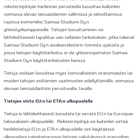
rekisterinpitäjän harkinnan perusteella luovuttaa kulloinkin
voimassa olevan lainsäädännön sallimissa ja velvoittamissa
rajoissa esimerkiksi Saimaa Stadiumi Oy:n
yhteistyökumppaneille. Tietojen luovuttaminen voi
lähtökohtaisesti tapahtua vain sellaisiin tarkoituksiin, jotka tukevat
Saimaa Stadiumi Oy:n asiakasrekisterin toiminta-ajatusta ja
joissa tietojen käyttötarkoitus ei ole yhteensopimaton Saimaa
Stadiumi Oy:n käyttötarkoitusten kanssa.
Tietoja voidaan luovuttaa myös toimivaltaisten viranomaisten tai
muiden tahojen esittämien vaatimusten edellyttämällä, voimassa
olevaan lainsäädäntöön perustuvalla, tavalla.
Tietojen siirto EU:n tai ETA:n ulkopuolelle
Tietoja ei lähtökohtaisesti luovuteta tai siirretä EU:n tai Euroopan
talousalueen ulkopuolelle. Rekisterinpitäjä̈ voi kuitenkin siirtää̈
henkilötietoja EU:n ja ETA:n ulkopuolelle sen käyttäessä̈
ulkopuolisia palveluntarjoajia tietojen säilytyksessä̈ osapuolten