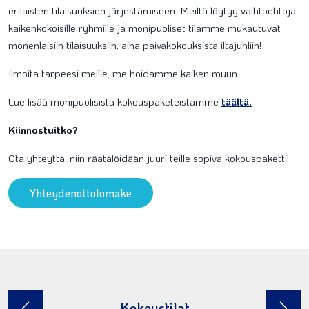
erilaisten tilaisuuksien järjestämiseen. Meiltä löytyy vaihtoehtoja
kaikenkokoisille ryhmille ja monipuoliset tilamme mukautuvat
monenlaisiin tilaisuuksiin, aina päiväkokouksista iltajuhliin!
Ilmoita tarpeesi meille, me hoidamme kaiken muun.
Lue lisää monipuolisista kokouspaketeistamme
täältä.
Kiinnostuitko?
Ota yhteyttä, niin räätälöidään juuri teille sopiva kokouspaketti!
Yhteydenottolomake
Kokoustilat