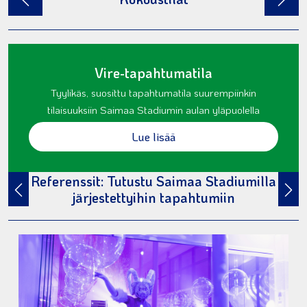
Vire-tapahtumatila
Tyylikäs, suosittu tapahtumatila suurempiinkin
tilaisuuksiin Saimaa Stadiumin aulan yläpuolella
Lue lisää
Referenssit: Tutustu Saimaa Stadiumilla
järjestettyihin tapahtumiin