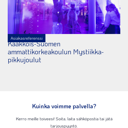
Asiakasreferenssi
Kaakkois-Suomen
ammattikorkeakoulun Mystiikka-
pikkujoulut
Kuinka voimme palvella?
Kerro meille toiveesi! Soita, laita sähköpostia tai jätä
tarjouspyyntö.