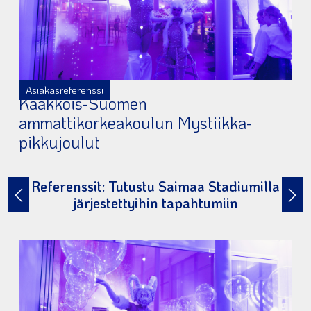
Asiakasreferenssi
Kaakkois-Suomen
ammattikorkeakoulun Mystiikka-
pikkujoulut
Referenssit: Tutustu Saimaa Stadiumilla
järjestettyihin tapahtumiin