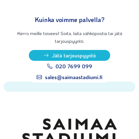
Kuinka voimme palvella?
Kerro meille toiveesi! Soita, laita sähköpostia tai jätä
tarjouspyyntö.
Jätä tarjouspyyntö
020 7699 099
sales@saimaastadiumi.fi