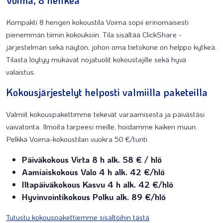
Voima, 8 henkeä
Kompakti 8 hengen kokoustila Voima sopii erinomaisesti
pienemmän tiimin kokouksiin. Tila sisältää ClickShare -
järjestelmän sekä näytön, johon oma tietokone on helppo kytkeä.
Tilasta löytyy mukavat nojatuolit kokoustajille sekä hyvä
valaistus.
Kokousjärjestelyt helposti valmiilla paketeilla
Valmiit kokouspakettimme tekevät varaamisesta ja päivästäsi
vaivatonta. Ilmoita tarpeesi meille, hoidamme kaiken muun.
Pelkkä Voima-kokoustilan vuokra 50 €/tunti
Päiväkokous Virta 8 h alk. 58 € / hlö
Aamiaiskokous Valo 4 h alk. 42 €/hlö
Iltapäiväkokous Kasvu 4 h alk. 42 €/hlö
Hyvinvointikokous Polku alk. 89 €/hlö
Tutustu kokouspakettiemme sisältöihin tästä