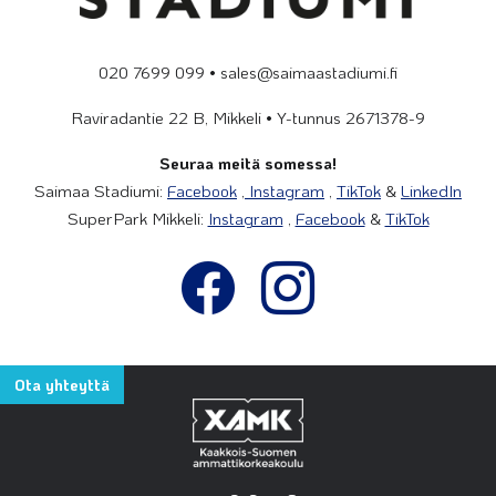
020 7699 099 • sales@saimaastadiumi.fi
Raviradantie 22 B, Mikkeli • Y-tunnus 2671378-9
Seuraa meitä somessa!
Saimaa Stadiumi:
Facebook
,
Instagram
,
TikTok
&
LinkedIn
SuperPark Mikkeli:
Instagram
,
Facebook
&
TikTok
Ota yhteyttä