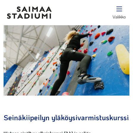
Valikko
Seinäkiipeilyn yläköysivarmistuskurssi