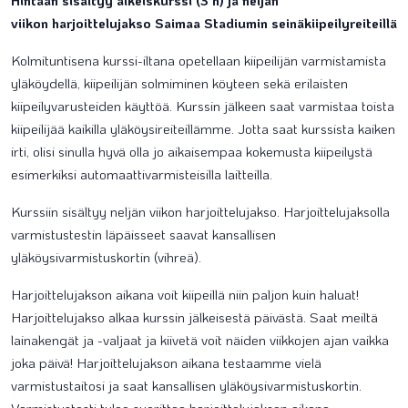
Hintaan sisältyy alkeiskurssi (3 h) ja neljän
viikon harjoittelujakso Saimaa Stadiumin seinäkiipeilyreiteillä
Kolmituntisena kurssi-iltana opetellaan kiipeilijän varmistamista
yläköydellä, kiipeilijän solmiminen köyteen sekä erilaisten
kiipeilyvarusteiden käyttöä. Kurssin jälkeen saat varmistaa toista
kiipeilijää kaikilla yläköysireiteillämme. Jotta saat kurssista kaiken
irti, olisi sinulla hyvä olla jo aikaisempaa kokemusta kiipeilystä
esimerkiksi automaattivarmisteisilla laitteilla.
Kurssiin sisältyy neljän viikon harjoittelujakso. Harjoittelujaksolla
varmistustestin läpäisseet saavat kansallisen
yläköysivarmistuskortin (vihreä).
Harjoittelujakson aikana voit kiipeillä niin paljon kuin haluat!
Harjoittelujakso alkaa kurssin jälkeisestä päivästä. Saat meiltä
lainakengät ja -valjaat ja kiivetä voit näiden viikkojen ajan vaikka
joka päivä! Harjoittelujakson aikana testaamme vielä
varmistustaitosi ja saat kansallisen yläköysivarmistuskortin.