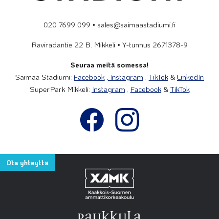
020 7699 099 • sales@saimaastadiumi.fi
Raviradantie 22 B, Mikkeli • Y-tunnus 2671378-9
Seuraa meitä somessa!
Saimaa Stadiumi:
Facebook
,
Instagram
,
TikTok
&
LinkedIn
SuperPark Mikkeli:
Instagram
,
Facebook
&
TikTok
Ota yhteyttä