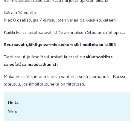
Varmistustesti tulee suorittaa harjoittelujakson aikana.
Ikäraja 14 vuotta
Max 8 osallistujaa / kurssi, joten varaa paikkasi etukäteen!
Kaikki kurssilaiset saavat 10 % alennuksen Stadiumin Shopista.
Seuraavat yläköysivarmistuskurssit ilmoitetaan täällä
Tiedustelut ja ilmoittautumiset kursseille
sähköpostitse
sales(at)saimaastadiumi.fi
Mukaan sisäliikuntaan sopiva vaatetus sekä juomapullo. Kurssi
toteutuu, jos ilmoittautuneita on riittävästi.
Hinta
99 €