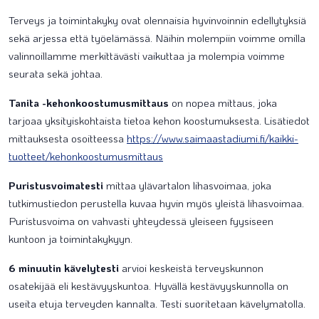
Terveys ja toimintakyky ovat olennaisia hyvinvoinnin edellytyksiä
sekä arjessa että työelämässä. Näihin molempiin voimme omilla
valinnoillamme merkittävästi vaikuttaa ja molempia voimme
seurata sekä johtaa.
Tanita -kehonkoostumusmittaus
on nopea mittaus, joka
tarjoaa yksityiskohtaista tietoa kehon koostumuksesta. Lisätiedot
mittauksesta osoitteessa
https://www.saimaastadiumi.fi/kaikki-
tuotteet/kehonkoostumusmittaus
Puristusvoimatesti
mittaa ylävartalon lihasvoimaa, joka
tutkimustiedon perustella kuvaa hyvin myös yleistä lihasvoimaa.
Puristusvoima on vahvasti yhteydessä yleiseen fyysiseen
kuntoon ja toimintakykyyn.
6 minuutin kävelytesti
arvioi keskeistä terveyskunnon
osatekijää eli kestävyyskuntoa. Hyvällä kestävyyskunnolla on
useita etuja terveyden kannalta. Testi suoritetaan kävelymatolla.