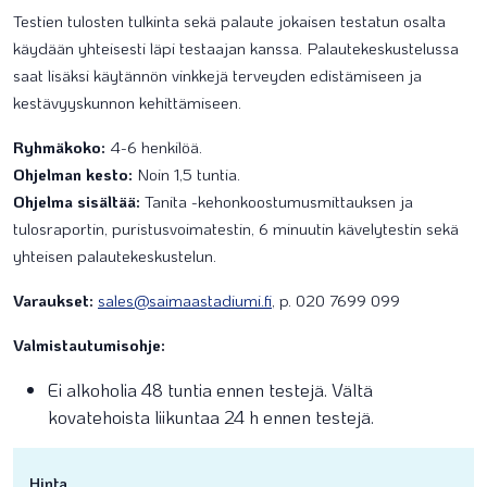
Testien tulosten tulkinta sekä palaute jokaisen testatun osalta
käydään yhteisesti läpi testaajan kanssa. Palautekeskustelussa
saat lisäksi käytännön vinkkejä terveyden edistämiseen ja
kestävyyskunnon kehittämiseen.
Ryhmäkoko:
4-6 henkilöä.
Ohjelman kesto:
Noin 1,5 tuntia.
Ohjelma sisältää:
Tanita -kehonkoostumusmittauksen ja
tulosraportin, puristusvoimatestin, 6 minuutin kävelytestin sekä
yhteisen palautekeskustelun.
Varaukset:
sales@saimaastadiumi.fi
, p. 020 7699 099
Valmistautumisohje:
Ei alkoholia 48 tuntia ennen testejä. Vältä
kovatehoista liikuntaa 24 h ennen testejä.
Hinta