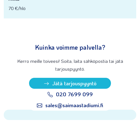
70 €/hlö
Kuinka voimme palvella?
Kerro meille toiveesi! Soita, laita sähköpostia tai jätä
tarjouspyyntö.
Jätä tarjouspyyntö
020 7699 099
sales@saimaastadiumi.fi