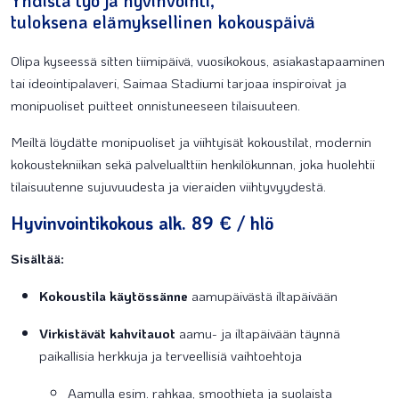
Yhdistä työ ja hyvinvointi,
tuloksena elämyksellinen kokouspäivä
Olipa kyseessä sitten tiimipäivä, vuosikokous, asiakastapaaminen
tai ideointipalaveri, Saimaa Stadiumi tarjoaa inspiroivat ja
monipuoliset puitteet onnistuneeseen tilaisuuteen.
Meiltä löydätte monipuoliset ja viihtyisät kokoustilat, modernin
kokoustekniikan sekä palvelualttiin henkilökunnan, joka huolehtii
tilaisuutenne sujuvuudesta ja vieraiden viihtyvyydestä.
Hyvinvointikokous
alk. 89
€ / hlö
Sisältää:
Kokoustila käytössänne
aamupäivästä iltapäivään
Virkistävät kahvitauot
aamu- ja iltapäivään täynnä
paikallisia herkkuja ja terveellisiä vaihtoehtoja
Aamulla esim. rahkaa, smoothieta ja suolaista