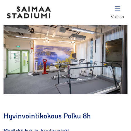
Valikko
Hyvinvointikokous Polku 8h