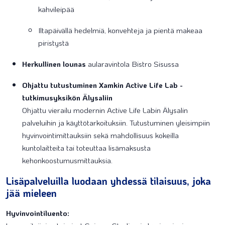
kahvileipää
Iltapäivällä hedelmiä, konvehteja ja pientä makeaa
piristystä
Herkullinen lounas
aularavintola Bistro Sisussa
Ohjattu tutustuminen Xamkin Active Life Lab -
tutkimusyksikön Älysaliin
Ohjattu vierailu modernin Active Life Labin Älysalin
palveluihin ja käyttötarkoituksiin. Tutustuminen yleisimpiin
hyvinvointimittauksiin sekä mahdollisuus kokeilla
kuntolaitteita tai toteuttaa lisämaksusta
kehonkoostumusmittauksia.
Lisäpalveluilla luodaan yhdessä tilaisuus, joka
jää mieleen
Hyvinvointiluento: