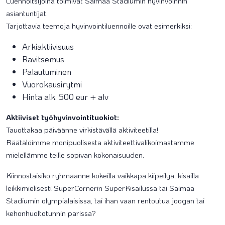
Luennoitsijoina toimivat Saimaa Stadiumin hyvinvoinnin
asiantuntijat.
Tarjottavia teemoja hyvinvointiluennoille ovat esimerkiksi:
Arkiaktiivisuus
Ravitsemus
Palautuminen
Vuorokausirytmi
Hinta alk. 500 eur + alv
Aktiiviset työhyvinvointituokiot:
Tauottakaa päiväänne virkistävällä aktiviteetilla!
Räätälöimme monipuolisesta aktiviteettivalikoimastamme
mielellämme teille sopivan kokonaisuuden.
Kiinnostaisiko ryhmäänne kokeilla vaikkapa kiipeilyä, kisailla
leikkimielisesti SuperCornerin SuperKisailussa tai Saimaa
Stadiumin olympialaisissa, tai ihan vaan rentoutua joogan tai
kehonhuoltotunnin parissa?