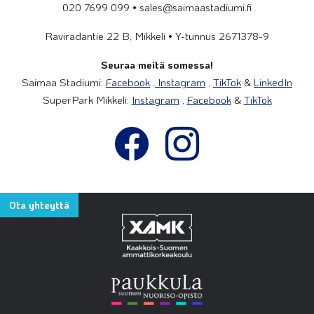
020 7699 099 • sales@saimaastadiumi.fi
Raviradantie 22 B, Mikkeli • Y-tunnus 2671378-9
Seuraa meitä somessa!
Saimaa Stadiumi:
Facebook
,
Instagram
,
TikTok
&
LinkedIn
SuperPark Mikkeli:
Instagram
,
Facebook
&
TikTok
Ota yhteyttä