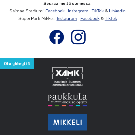
Seuraa meitä somessa!
Saimaa Stadiumi:
Facebook
,
Instagram
,
TikTok
&
LinkedIn
SuperPark Mikkeli:
Instagram
,
Facebook
&
TikTok
Ota yhteyttä