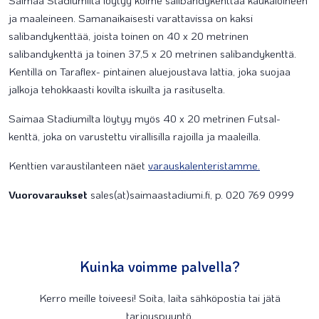
Saimaa Stadiumilta löytyy kolme salibandykenttää kaukaloineen
ja maaleineen. Samanaikaisesti varattavissa on kaksi
salibandykenttää, joista toinen on 40 x 20 metrinen
salibandykenttä ja toinen 37,5 x 20 metrinen salibandykenttä.
Kentillä on Taraflex- pintainen aluejoustava lattia, joka suojaa
jalkoja tehokkaasti kovilta iskuilta ja rasituselta.
Saimaa Stadiumilta löytyy myös 40 x 20 metrinen Futsal-
kenttä, joka on varustettu virallisilla rajoilla ja maaleilla.
Kenttien varaustilanteen näet
varauskalenteristamme.
Vuorovaraukset
sales(at)saimaastadiumi.fi, p. 020 769 0999
Kuinka voimme palvella?
Kerro meille toiveesi! Soita, laita sähköpostia tai jätä
tarjouspyyntö.