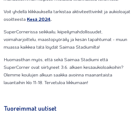
Voit yhdellä klikkauksella tarkistaa aktiviteettivinkit ja aukioloajat
osoitteesta
Kesä 2024
.
SuperCornerissa seikkailu, kiipeilymahdollisuudet,
voimaharjoittelu, maastopyöräily ja kesän tapahtumat - muun
muassa kaikkea tätä löydät Saimaa Stadiumilta!
Huomasithan myös, että sekä Saimaa Stadiumi että
SuperCorner ovat siirtyneet 3.6. alkaen kesäaukioloaikoihin?
Olemme koulujen alkuun saakka avoinna maanantaista
lauantaihin klo 11-18. Tervetuloa liikkumaan!
Tuoreimmat uutiset