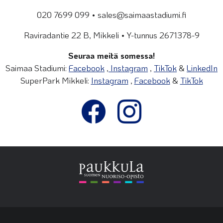
020 7699 099 • sales@saimaastadiumi.fi
Raviradantie 22 B, Mikkeli • Y-tunnus 2671378-9
Seuraa meitä somessa!
Saimaa Stadiumi:
Facebook
,
Instagram
,
TikTok
&
LinkedIn
SuperPark Mikkeli:
Instagram
,
Facebook
&
TikTok