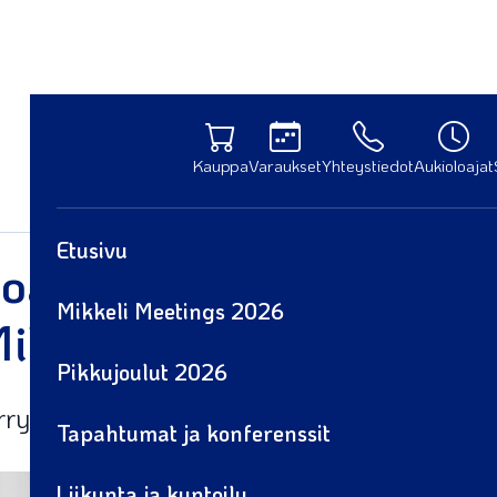
Kauppa
Varaukset
Yhteystiedot
Aukioloajat
Etusivu
oajat Saimaa Stadiumil
Mikkeli Meetings 2026
ikkelissä
Pikkujoulut 2026
irrytään Saimaa Stadiumilla ja SuperPark Mik
Tapahtumat ja konferenssit
Liikunta ja kuntoilu