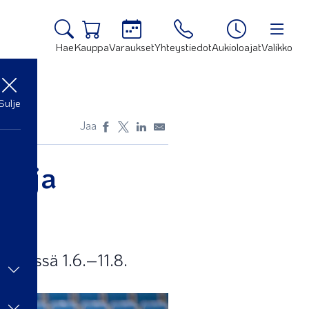
Hae
Kauppa
Varaukset
Yhteystiedot
Aukioloajat
Valikko
Sulje
Jaa
la ja
kelissä 1.6.–11.8.