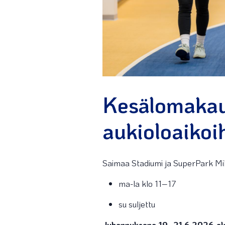
Kesälomakau
aukioloaikoi
Saimaa Stadiumi ja SuperPark Mikk
ma-la klo 11–17
su suljettu
Juhannuksena 19.-21.6.2026 ol