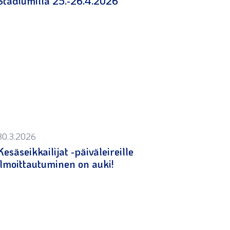
Stadiumilla 25.-26.4.2026
30.3.2026
Kesäseikkailijat -päiväleireille
ilmoittautuminen on auki!