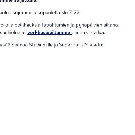
ukioloaikojemme ulkopuolella klo 7-22.
voi olla poikkeuksia tapahtumien ja pyhäpäivien aikana.
saukioloajat
verkkosivuiltamme
ennen vierailua.
kesää Saimaa Stadiumille ja SuperPark Mikkeliin!