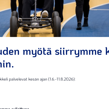
den myötä siirrymme 
hin.
eli palvelevat kesän ajan (1.6.-11.8.2026):
emme suljettuna.