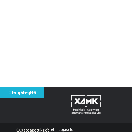
Ota yhteyttä
Evästeet
Tietosuojaseloste
Evästeasetukset