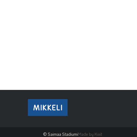
© Saimaa Stadiumi
Made by Kixit