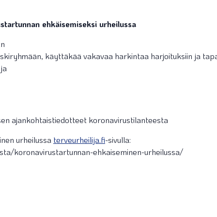
ustartunnan ehkäisemiseksi urheilussa
in
 riskiryhmään, käyttäkää vakavaa harkintaa harjoituksiin ja tap
ja
ksen ajankohtaistiedotteet koronavirustilanteesta
inen urheilussa
terveurheilija.fi
-sivulla:
taista/koronavirustartunnan-ehkaiseminen-urheilussa/