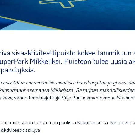
iva sisäaktiviteettipuisto kokee tammikuun 
perPark Mikkeliksi. Puistoon tulee uusia akt
päivityksiä.
ta entistäkin enemmän liikunnallista hauskanpitoa ja yhdessä
kiinnuttanut asemansa Mikkelissä. Se tarjoaa mahdollisuuden
iseen,
sanoo toimitusjohtaja Viljo Kuuluvainen Saimaa Stadiumi
ston ennestään tuttua monipuolista kokonaisuutta. Ne tuovat käv
aktiviteetit säilyvä