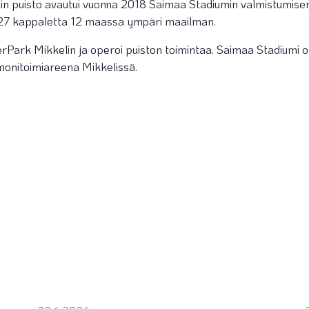
elin puisto avautui vuonna 2018 Saimaa Stadiumin valmistumis
27 kappaletta 12 maassa ympäri maailman.
Park Mikkelin ja operoi puiston toimintaa. Saimaa Stadiumi 
 monitoimiareena Mikkelissä.