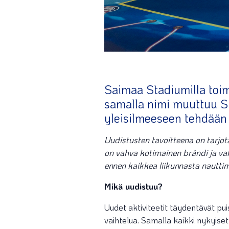
Saimaa Stadiumilla toim
samalla nimi muuttuu Su
yleisilmeeseen tehdään 
Uudistusten tavoitteena on tarjo
on vahva kotimainen brändi ja va
ennen kaikkea liikunnasta nauttim
Mikä uudistuu?
Uudet aktiviteetit täydentävät pui
vaihtelua. Samalla kaikki nykyiset 