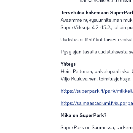
kansainvälisesti toimivat 
Tervetuloa kokemaan SuperPark 
Avaamme nykysuunnitelman mukaan
SuperViikkoja 4.2.-15.2., jolloin 
Uudistus ei lähtökohtaisesti vaiku
Pysy ajan tasalla uudistuksesta 
Yhteys
Heini Peltonen, palvelupäällikkö
Viljo Kuuluvainen, toimitusjohtaj
https://superpark.fi/park/mikkeli
https://saimaastadiumi.fi/superp
Mikä on SuperPark?
SuperPark on Suomessa, tarkemmi