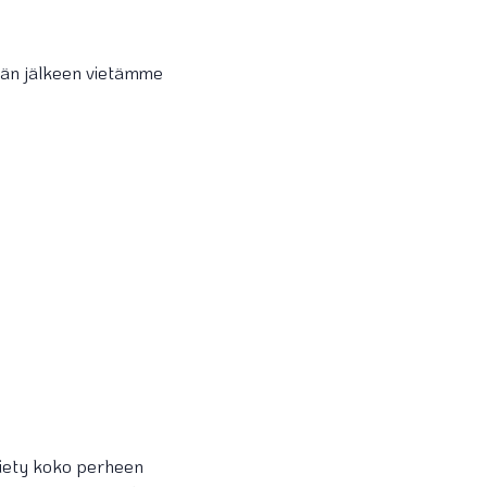
män jälkeen vietämme
iety koko perheen