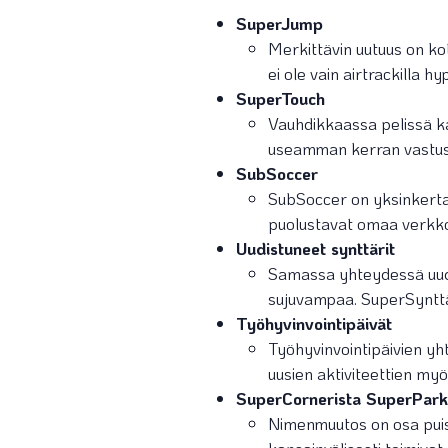
SuperJump
Merkittävin uutuus on kot
ei ole vain airtrackilla 
SuperTouch
Vauhdikkaassa pelissä k
useamman kerran vastust
SubSoccer
SubSoccer on yksinkertain
puolustavat omaa verkkoa
Uudistuneet synttärit
Samassa yhteydessä uudi
sujuvampaa. SuperSynttäri
Työhyvinvointipäivät
Työhyvinvointipäivien yh
uusien aktiviteettien myö
SuperCornerista SuperPark
Nimenmuutos on osa puist