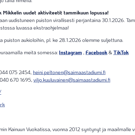
jo tällä nimellä.
Mikkelin uudet aktiviteetit tammikuun lopussa!
 uudistuneen puiston virallisesti perjantaina 30.1.2026. Tä
puistossa luvassa ekstraohjelmaa!
ta puiston aukioloihin, pl. ke 28.1.2026 olemme suljettuna.
seuraamalla meitä somessa:
Instagram
,
Facebook
&
TikTok
, 044 075 2454,
heini.peltonen@saimaastadiumi.fi
a, 040 670 1695,
viljo.kuuluvainen@saimaastadiumi.fi
/
ark
n Kainuun Vuokatissa, vuonna 2012 syntynyt ja maailmalle v