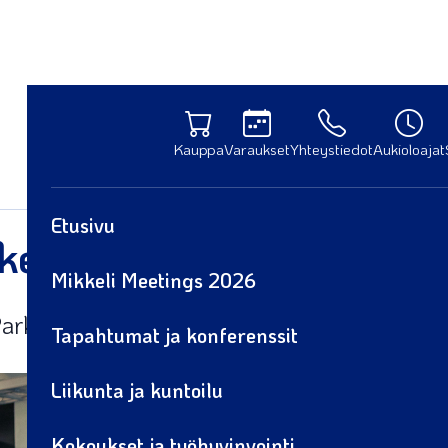
Kauppa
Varaukset
Yhteystiedot
Aukioloajat
Etusivu
kkelin SuperCornerista
Mikkeli Meetings 2026
ark Mikkeli tammikuun lopussa!
Tapahtumat ja konferenssit
Liikunta ja kuntoilu
Kokoukset ja työhyvinvointi