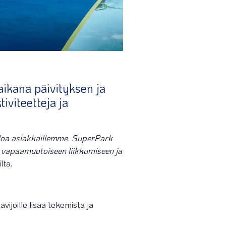
aikana päivityksen ja
iviteetteja ja
oloa asiakkaillemme. SuperPark
 vapaamuotoiseen liikkumiseen ja
lta.
ijöille lisää tekemistä ja