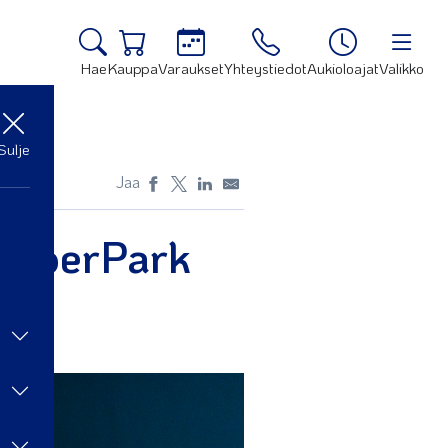
Hae
Kauppa
Varaukset
Yhteystiedot
Aukioloajat
Valikko
Sulje
Jaa
 SuperPark