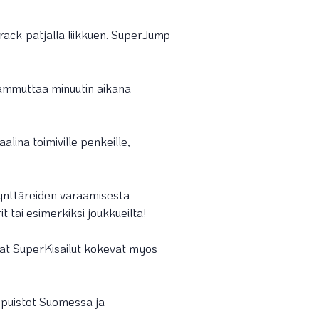
track-patjalla liikkuen. SuperJump
sammuttaa minuutin aikana
lina toimiville penkeille,
ynttäreiden varaamisesta
 tai esimerkiksi joukkueilta!
avat SuperKisailut kokevat myös
 puistot Suomessa ja