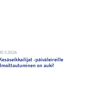
30.3.2026
Kesäseikkailijat -päiväleireille
ilmoittautuminen on auki!