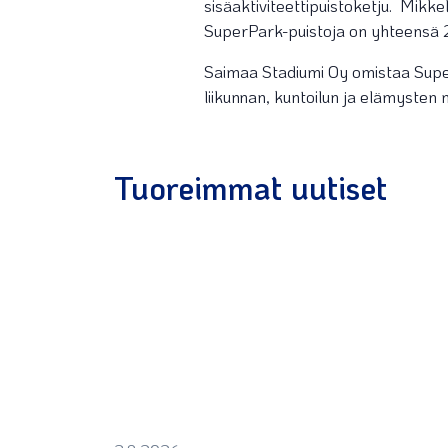
sisäaktiviteettipuistoketju. Mikk
SuperPark-puistoja on yhteensä 
Saimaa Stadiumi Oy omistaa Super
liikunnan, kuntoilun ja elämysten
Tuoreimmat uutiset