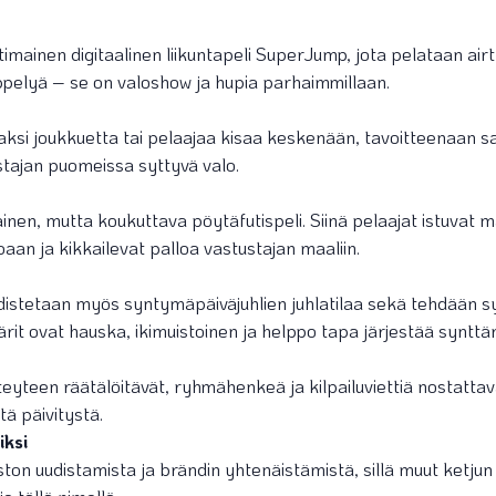
imainen digitaalinen liikuntapeli SuperJump, jota pelataan air
hyppelyä – se on valoshow ja hupia parhaimmillaan.
aksi joukkuetta tai pelaajaa kisaa keskenään, tavoitteenaan 
ajan puomeissa syttyvä valo.
en, mutta koukuttava pöytäfutispeli. Siinä pelaajat istuvat maa
an ja kikkailevat palloa vastustajan maaliin.
stetaan myös syntymäpäiväjuhlien juhlatilaa sekä tehdään s
t ovat hauska, ikimuistoinen ja helppo tapa järjestää synttärit
teyteen räätälöitävät, ryhmähenkeä ja kilpailuviettiä nostatt
tä päivitystä.
iksi
on uudistamista ja brändin yhtenäistämistä, sillä muut ketjun