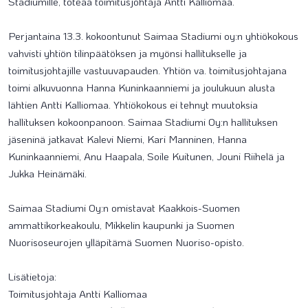
Stadiumille, toteaa toimitusjohtaja Antti Kalliomaa.
Perjantaina 13.3. kokoontunut Saimaa Stadiumi oy:n yhtiökokous
vahvisti yhtiön tilinpäätöksen ja myönsi hallitukselle ja
toimitusjohtajille vastuuvapauden. Yhtiön va. toimitusjohtajana
toimi alkuvuonna Hanna Kuninkaanniemi ja joulukuun alusta
lähtien Antti Kalliomaa. Yhtiökokous ei tehnyt muutoksia
hallituksen kokoonpanoon. Saimaa Stadiumi Oy:n hallituksen
jäseninä jatkavat Kalevi Niemi, Kari Manninen, Hanna
Kuninkaanniemi, Anu Haapala, Soile Kuitunen, Jouni Riihelä ja
Jukka Heinämäki.
Saimaa Stadiumi Oy:n omistavat Kaakkois-Suomen
ammattikorkeakoulu, Mikkelin kaupunki ja Suomen
Nuorisoseurojen ylläpitämä Suomen Nuoriso-opisto.
Lisätietoja:
Toimitusjohtaja Antti Kalliomaa