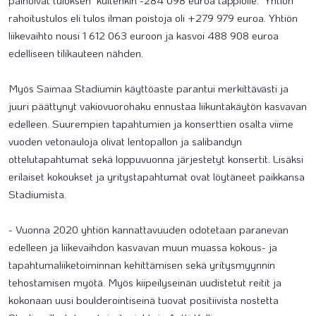
painoivat tuloksen kuitenkin -284 098 euroa tappiolle. Yhtiön
rahoitustulos eli tulos ilman poistoja oli +279 979 euroa. Yhtiön
liikevaihto nousi 1 612 063 euroon ja kasvoi 488 908 euroa
edelliseen tilikauteen nähden.
Myös Saimaa Stadiumin käyttöaste parantui merkittävästi ja
juuri päättynyt vakiovuorohaku ennustaa liikuntakäytön kasvavan
edelleen. Suurempien tapahtumien ja konserttien osalta viime
vuoden vetonauloja olivat lentopallon ja salibandyn
ottelutapahtumat sekä loppuvuonna järjestetyt konsertit. Lisäksi
erilaiset kokoukset ja yritystapahtumat ovat löytäneet paikkansa
Stadiumista.
- Vuonna 2020 yhtiön kannattavuuden odotetaan paranevan
edelleen ja liikevaihdon kasvavan muun muassa kokous- ja
tapahtumaliiketoiminnan kehittämisen sekä yritysmyynnin
tehostamisen myötä. Myös kiipeilyseinän uudistetut reitit ja
kokonaan uusi boulderointiseinä tuovat positiivista nostetta