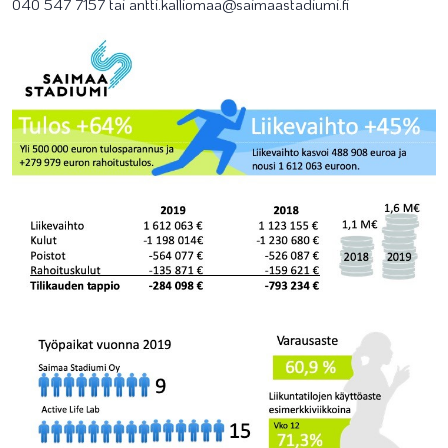
040 547 7157 tai antti.kalliomaa@saimaastadiumi.fi