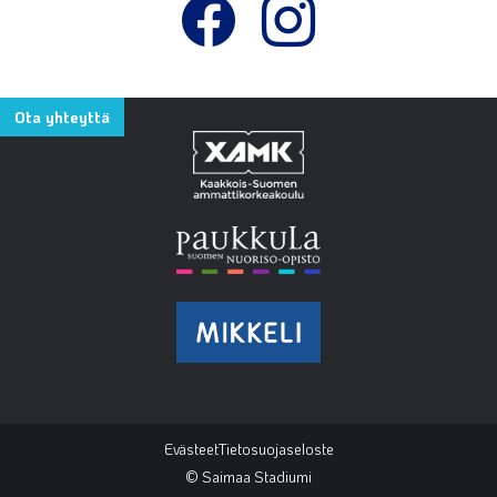
Ota yhteyttä
Evästeet
Tietosuojaseloste
© Saimaa Stadiumi