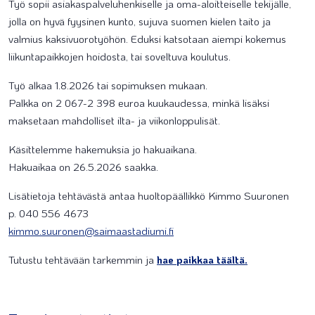
Työ sopii asiakaspalveluhenkiselle ja oma-aloitteiselle tekijälle,
jolla on hyvä fyysinen kunto, sujuva suomen kielen taito ja
valmius kaksivuorotyöhön. Eduksi katsotaan aiempi kokemus
liikuntapaikkojen hoidosta, tai soveltuva koulutus.
Työ alkaa 1.8.2026 tai sopimuksen mukaan.
Palkka on 2 067-2 398 euroa kuukaudessa, minkä lisäksi
maksetaan mahdolliset ilta- ja viikonloppulisät.
Käsittelemme hakemuksia jo hakuaikana.
Hakuaikaa on 26.5.2026 saakka.
Lisätietoja tehtävästä antaa huoltopäällikkö Kimmo Suuronen
p. 040 556 4673
kimmo.suuronen@saimaastadiumi.fi
Tutustu tehtävään tarkemmin ja
hae paikkaa täältä.