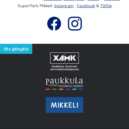
SuperPark Mikkeli:
Instagram
,
Facebook
&
TikTok
Ota yhteyttä