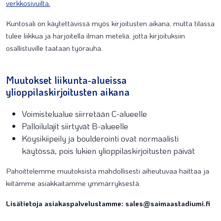
verkkosivuilta.
Kuntosali on käytettävissä myös kirjoitusten aikana, mutta tilassa
tulee liikkua ja harjoitella ilman meteliä, jotta kirjoituksiin
osallistuville taataan työrauha.
Muutokset liikunta-alueissa
ylioppilaskirjoitusten aikana
Voimistelualue siirretään C-alueelle
Palloilulajit siirtyvät B-alueelle
Köysikiipeily ja boulderointi ovat normaalisti
käytössä, pois lukien ylioppilaskirjoitusten päivät
Pahoittelemme muutoksista mahdollisesti aiheutuvaa haittaa ja
kiitämme asiakkaitamme ymmärryksestä.
Lisätietoja asiakaspalvelustamme: sales@saimaastadiumi.fi