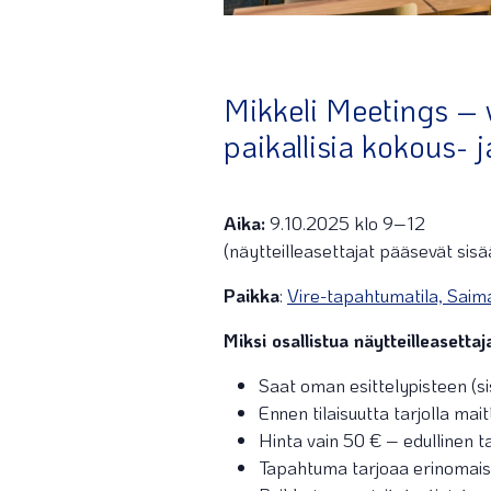
Mikkeli Meetings – 
paikallisia kokous- 
Aika:
9.10.2025 klo 9–12
(näytteilleasettajat pääsevät sis
Paikka
:
Vire-tapahtumatila, Saim
Miksi osallistua näytteilleasetta
Saat oman esittelypisteen (s
Ennen tilaisuutta tarjolla ma
Hinta vain 50 € – edullinen 
Tapahtuma tarjoaa erinomaise