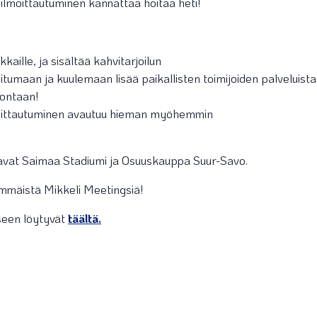
n ilmoittautuminen kannattaa hoitaa heti!
ille, ja sisältää kahvitarjoilun
tumaan ja kuulemaan lisää paikallisten toimijoiden palveluista
vontaan!
oittautuminen avautuu hieman myöhemmin
vat Saimaa Stadiumi ja Osuuskauppa Suur-Savo.
mmäistä Mikkeli Meetingsiä!
iseen löytyvät
täältä.