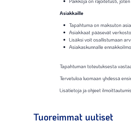
Paikkoja on rajoitetusti, jote
Asiakkaille
Tapahtuma on maksuton asiakka
Asiakkaat pääsevät verkostoi
Lisäksi voit osallistumaan ar
Asiakaskunnalle ennakkoilm
Tapahtuman toteutuksesta vastaa
Tervetuloa luomaan yhdessä ensi
Lisätietoja ja ohjeet ilmoittautum
Tuoreimmat uutiset