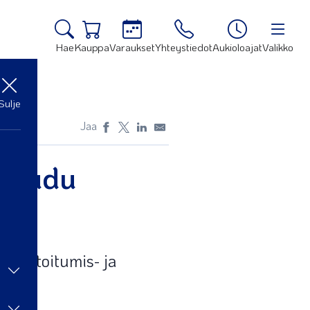
Hae
Kauppa
Varaukset
Yhteystiedot
Aukioloajat
Valikko
Sulje
Jaa
ttaudu
erkostoitumis- ja
ja