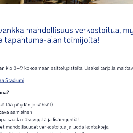
vankka mahdollisuus verkostoitua, my
ja tapahtuma-alan toimijoita!
ään klo 8–9 kokoamaan esittelypisteitä. Lisäksi tarjolla maitta
aa Stadiumi
jana?
isältää pöydän ja sähköt)
ittava aamiainen
tapa saada näkyvyyttä ja lisämyyntiä!
t mahdollisuudet verkostoitua ja luoda kontakteja