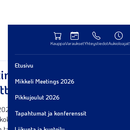
Kauppa
Varaukset
Yhteystiedot
Aukioloajat
Etusivu
ings 9.10.2025 - ilmoi
Mikkeli Meetings 2026
ttajaksi!
Pikkujoulut 2026
2025 järjestetään Mikkeli Meetings – uusi v
Tapahtumat ja konferenssit
kokoaa yhteen alueen kokous-, tapahtuma- 
tarjoajat !
Liikunta ja kuntoilu