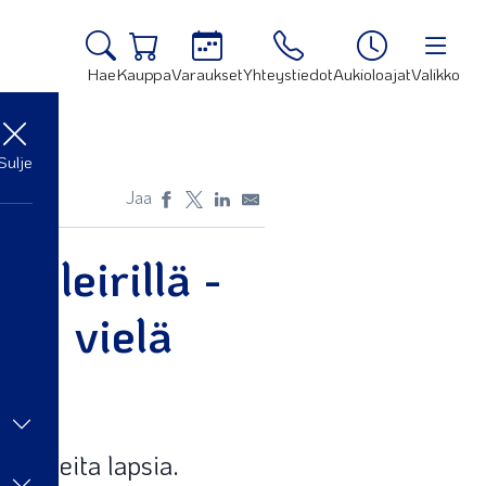
Hae
Kauppa
Varaukset
Yhteystiedot
Aukioloajat
Valikko
Sulje
Jaa
n leirillä -
 on vielä
 olleita lapsia.