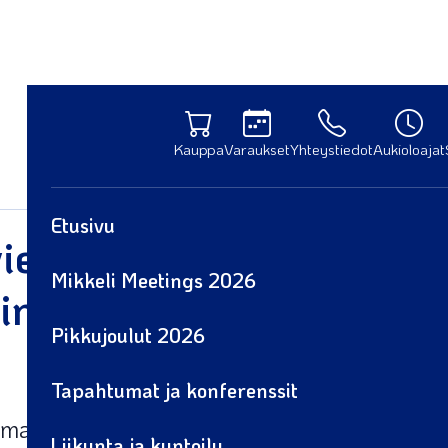
Kauppa
Varaukset
Yhteystiedot
Aukioloajat
Etusivu
eraili Kesäseikkailijoide
Mikkeli Meetings 2026
inen heinäkuun leireille
Pikkujoulut 2026
Tapahtumat ja konferenssit
massa kesäleiriin ja haastattelemassa mukana
Liikunta ja kuntoilu