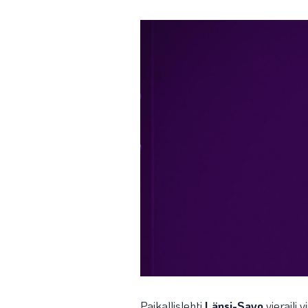
Paikallislehti
Länsi-Savo
vieraili 