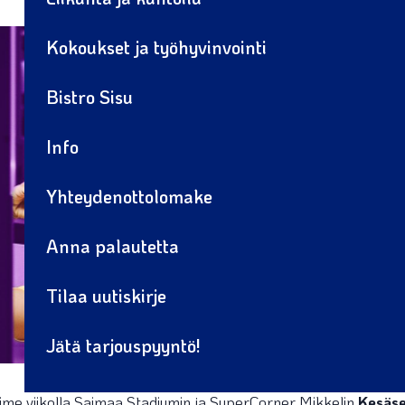
Kokoukset ja työhyvinvointi
Bistro Sisu
Info
Yhteydenottolomake
Anna palautetta
Tilaa uutiskirje
Jätä tarjouspyyntö!
viime viikolla Saimaa Stadiumin ja SuperCorner Mikkelin
K
esäse