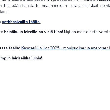
ttaja pääsi haastattelemaan meidän iloisia ja innokkaita leirilä
ikana!
on
verkkosivuilta täältä.
ttä
heinäkuun leireille on vielä tilaa!
Nyt on mainio hetki varata
ssä täällä:
Kesäseikkailijat 2025 - monipuoliset ja energiset l
iin leiriseikkailuihin!