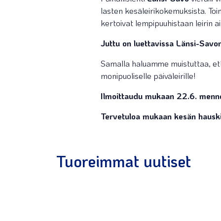
lasten kesäleirikokemuksista. Toimi
kertoivat lempipuuhistaan leirin a
Juttu on luettavissa Länsi-Sav
Samalla haluamme muistuttaa, e
monipuoliselle päiväleirille!
Ilmoittaudu mukaan 22.6. menne
Tervetuloa mukaan kesän hauskimp
Tuoreimmat uutiset