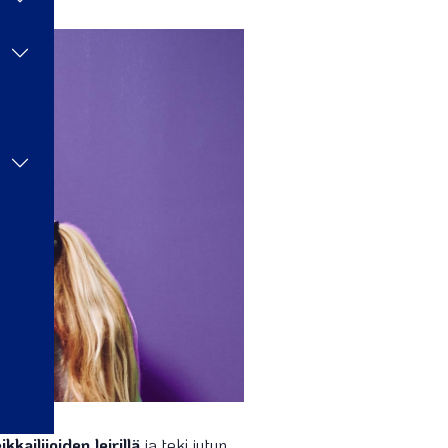
ikkailijoiden
leirillä
ja teki jutun