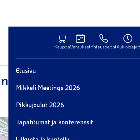
Kauppa
Varaukset
Yhteystiedot
Aukioloajat
Etusivu
n täynnä tekemistä Sa
Mikkeli Meetings 2026
Pikkujoulut 2026
Tapahtumat ja konferenssit
Liikunta ja kuntoilu