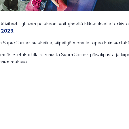
iviteetit yhteen paikkaan. Voit yhdellä klikkauksella tarkistaa 
 2023.
in SuperCorner-seikkailua, kiipeilyä monella tapaa kuin kertakäy
ös S-etukortilla alennusta SuperCorner-päivälipusta ja kiipe
ennen maksua.