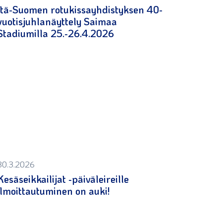
Itä-Suomen rotukissayhdistyksen 40-
vuotisjuhlanäyttely Saimaa
Stadiumilla 25.-26.4.2026
30.3.2026
Kesäseikkailijat -päiväleireille
ilmoittautuminen on auki!