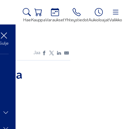
Hae
Kauppa
Varaukset
Yhteystiedot
Aukioloajat
Valikko
Sulje
Jaa
imaa