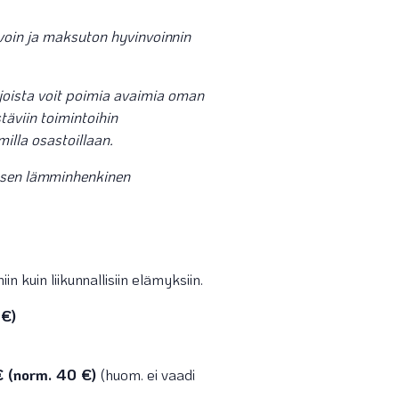
avoin ja maksuton hyvinvoinnin
, joista voit poimia avaimia oman
täviin toimintoihin
illa osastoillaan.
muksen lämminhenkinen
uin liikunnallisiin elämyksiin.
 €)
0 € (norm. 40 €)
(huom. ei vaadi