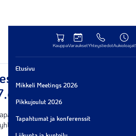
Kauppa
Varaukset
Yhteystiedot
Aukioloajat
Etusivu
Festival järjestetään Sa
Mikkeli Meetings 2026
 7.6.2025
Pikkujoulut 2026
itapahtuma valtaa Saimaa Stadiumin lauanta
Tapahtumat ja konferenssit
o yhteen hyvinvoinnin näkökulmia – ja me o
Liikunta ja kuntoilu