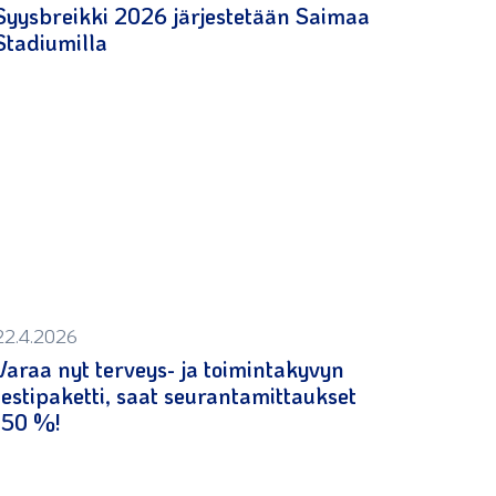
Syysbreikki 2026 järjestetään Saimaa
Stadiumilla
22.4.2026
Varaa nyt terveys- ja toimintakyvyn
testipaketti, saat seurantamittaukset
-50 %!