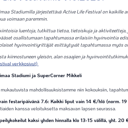
aa Stadiumilla järjestettävä Active Life Festival on kaikille 
inua voimaan paremmin.
toisia luentoja, tutkittua tietoa, tietoiskuja ja aktiviteetteja
pääset osallistumaan tapahtumassa erilaisiin hyvinvointia edis
olaiset hyvinvointiyrittäjät esittäytyvät tapahtumassa myös om
nista kiinnostuneen yleisön, alan osaajien ja hyvinvointitutki
estival verkkosivut)
aa Stadiumi ja SuperCorner Mikkeli
autuvista mahdollisuuksistamme niin kokouksiin, tapahtumiin k
vain festaripäivänä 7.6:
Kaikki liput vain 14 €/hlö (norm. 19
tiaiden kanssa veloituksetta maksavan lapsen seurassa.
kiipeilykokeilut kaksi yhden hinnalla klo 13-15 välillä, yht. 2