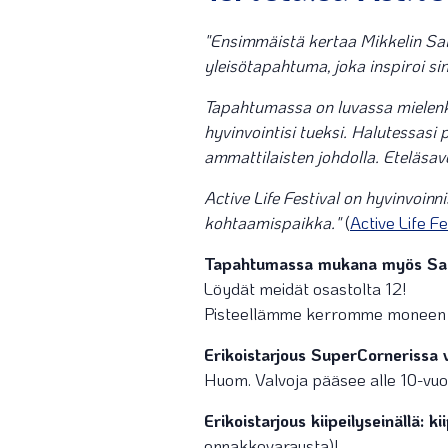
"Ensimmäistä kertaa Mikkelin Saim
yleisötapahtuma, joka inspiroi s
Tapahtumassa on luvassa mielenkiin
hyvinvointisi tueksi. Halutessasi 
ammattilaisten johdolla. Eteläsav
Active Life Festival on hyvinvoin
kohtaamispaikka."
(
Active Life F
Tapahtumassa mukana myös Saim
Löydät meidät osastolta 12!
Pisteellämme kerromme moneen muk
Erikoistarjous SuperCornerissa 
Huom. Valvoja pääsee alle 10-vuo
Erikoistarjous kiipeilyseinällä: 
ennakkovarausta)!