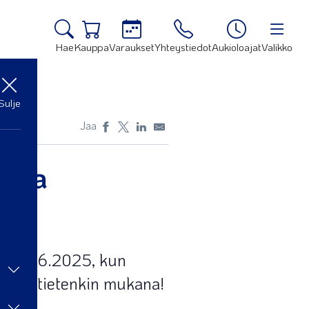
Hae
Kauppa
Varaukset
Yhteystiedot
Aukioloajat
Valikko
Sulje
Jaa
imaa
ina 7.6.2025, kun
lemme tietenkin mukana!