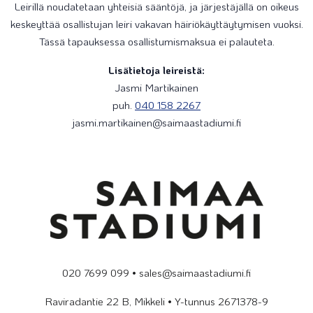
Leirillä noudatetaan yhteisiä sääntöjä, ja järjestäjällä on oikeus
keskeyttää osallistujan leiri vakavan häiriökäyttäytymisen vuoksi.
Tässä tapauksessa osallistumismaksua ei palauteta.
Lisätietoja leireistä:
Jasmi Martikainen
puh.
040 158 2267
jasmi.martikainen@saimaastadiumi.fi
020 7699 099 • sales@saimaastadiumi.fi
Raviradantie 22 B, Mikkeli • Y-tunnus 2671378-9