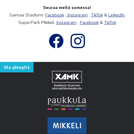
Seuraa meitä somessa!
Saimaa Stadiumi:
Facebook
,
Instagram
,
TikTok
&
LinkedIn
SuperPark Mikkeli:
Instagram
,
Facebook
&
TikTok
Ota yhteyttä