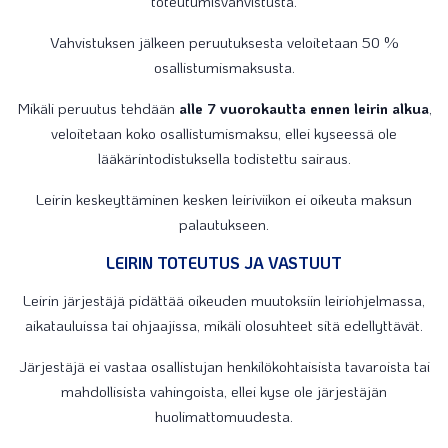
toteutumisvahvistusta.
Vahvistuksen jälkeen peruutuksesta veloitetaan 50 %
osallistumismaksusta.
Mikäli peruutus tehdään
alle 7 vuorokautta ennen leirin alkua
,
veloitetaan koko osallistumismaksu, ellei kyseessä ole
lääkärintodistuksella todistettu sairaus.
Leirin keskeyttäminen kesken leiriviikon ei oikeuta maksun
palautukseen.
LEIRIN TOTEUTUS JA VASTUUT
Leirin järjestäjä pidättää oikeuden muutoksiin leiriohjelmassa,
aikatauluissa tai ohjaajissa, mikäli olosuhteet sitä edellyttävät.
Järjestäjä ei vastaa osallistujan henkilökohtaisista tavaroista tai
mahdollisista vahingoista, ellei kyse ole järjestäjän
huolimattomuudesta.