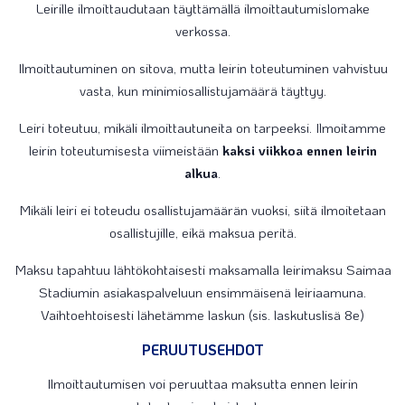
Leirille ilmoittaudutaan täyttämällä ilmoittautumislomake
verkossa.
Ilmoittautuminen on sitova, mutta leirin toteutuminen vahvistuu
vasta, kun minimiosallistujamäärä täyttyy.
Leiri toteutuu, mikäli ilmoittautuneita on tarpeeksi. Ilmoitamme
leirin toteutumisesta viimeistään
kaksi viikkoa ennen leirin
alkua
.
Mikäli leiri ei toteudu osallistujamäärän vuoksi, siitä ilmoitetaan
osallistujille, eikä maksua peritä.
Maksu tapahtuu lähtökohtaisesti maksamalla leirimaksu Saimaa
Stadiumin asiakaspalveluun ensimmäisenä leiriaamuna.
Vaihtoehtoisesti lähetämme laskun (sis. laskutuslisä 8e)
PERUUTUSEHDOT
Ilmoittautumisen voi peruuttaa maksutta ennen leirin