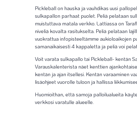
Pickleball on hauska ja vauhdikas uusi pallope
sulkapallon parhaat puolet. Peliä pelataan sul
muistuttava matala verkko. Lattiassa on Taraf
niveliä kovalta rasitukselta. Peliä pelataan lajill
vuokrattua infopisteeltämme aukioloaikojen pui
samanaikaisesti 4 kappaletta ja peliä voi pelat
Voit varata sulkapallo tai Pickleball- kentän
Varauskalenterista näet kenttien ajankohtaisen 
kentän ja ajan itsellesi. Kentän varaaminen vaa
lisäohjeet vuorolle tuloon ja hallissa liikkumise
Huomioithan, että samoja palloilualueita käyt
verkkosi varatulle alueelle.