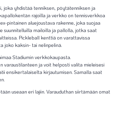
li, joka yhdistää tenniksen, pöytätenniksen ja
kapallokentän rajoilla ja verkko on tennisverkkoa
lex-pintainen aluejoustava rakenne, joka suojaa
e suunnitelluilla mailoilla ja pallolla, jotka saat
tteissa. Pickleball kenttiä on varattavissa
a joko kaksin- tai nelinpelinä.
 Saimaa Stadiumin verkkokaupasta.
varaustilanteen ja voit helposti valita mieleisesi
tii ensikertalaiselta kirjautumisen. Samalla saat
en.
etään useaan eri lajiin. Varauduthan siirtämään omat