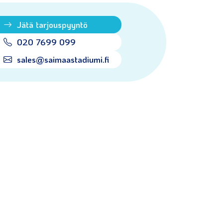
Jätä tarjouspyyntö
020 7699 099
sales@saimaastadiumi.fi