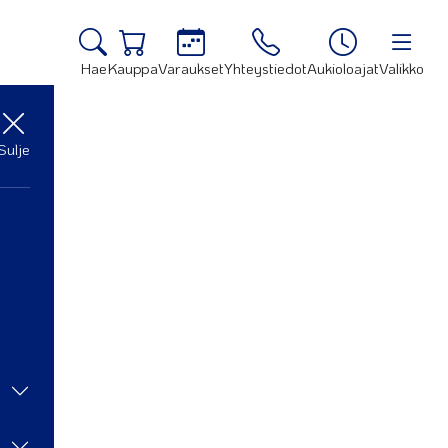
Hae
Kauppa
Varaukset
Yhteystiedot
Aukioloajat
Valikko
Sulje