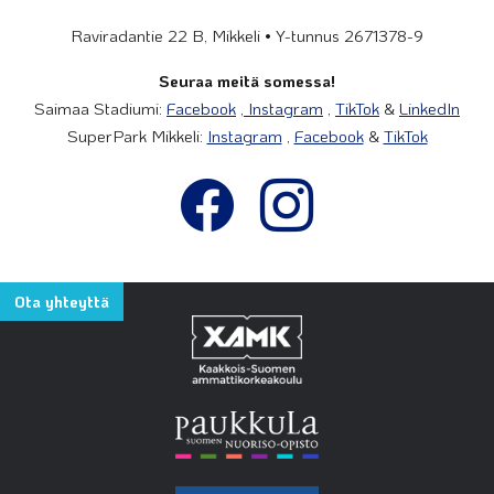
Raviradantie 22 B, Mikkeli • Y-tunnus 2671378-9
Seuraa meitä somessa!
Saimaa Stadiumi:
Facebook
,
Instagram
,
TikTok
&
LinkedIn
SuperPark Mikkeli:
Instagram
,
Facebook
&
TikTok
Ota yhteyttä