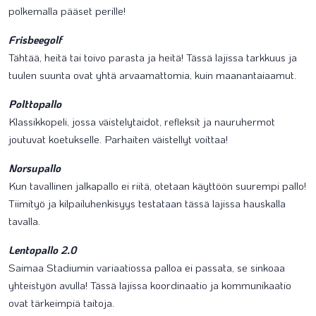
polkemalla pääset perille!
Frisbeegolf
Tähtää, heitä tai toivo parasta ja heitä! Tässä lajissa tarkkuus ja
tuulen suunta ovat yhtä arvaamattomia, kuin maanantaiaamut.
Polttopallo
Klassikkopeli, jossa väistelytaidot, refleksit ja nauruhermot
joutuvat koetukselle. Parhaiten väistellyt voittaa!
Norsupallo
Kun tavallinen jalkapallo ei riitä, otetaan käyttöön suurempi pallo!
Tiimityö ja kilpailuhenkisyys testataan tässä lajissa hauskalla
tavalla.
Lentopallo 2.0
Saimaa Stadiumin variaatiossa palloa ei passata, se sinkoaa
yhteistyön avulla! Tässä lajissa koordinaatio ja kommunikaatio
ovat tärkeimpiä taitoja.