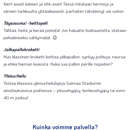
Nerf-aseet käteen ja sihti esiin! Tässä mitataan hermoja ja
silmien tarkkuutta yhtäaikaisesti, parhaiten tähdännyt vie voiton.
Täysosuma! -heittopeli
Tähtää, heitä ja kerää pisteitä! Jos haluatte lisähaastetta, otetaan
pelivälineeksi sählymailat. 😉
Jalkapallokroketti
Kun klassinen kroketti kohtaa jalkapallon, syntyy potkuja, naurua
ja ehkä hieman kaaosta. Kuka saa pallon perille nopeiten?
Yleisurheilu
Testaa klassisia yleisurheilulajeja Saimaa Stadiumin
ainutlaatuisissa puitteissa – pituushyppy, korkeushyppy tai esim.
40 m juoksu!
Kuinka voimme palvella?