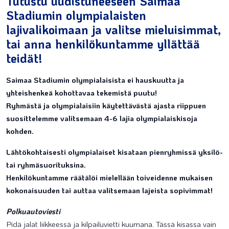
Tutustu uudistuneeseen Saimaa
Stadiumin olympialaisten
lajivalikoimaan ja valitse mieluisimmat,
tai anna henkilökuntamme yllättää
teidät!
Saimaa Stadiumin olympialaisista ei hauskuutta ja
yhteishenkeä kohottavaa tekemistä puutu!
Ryhmästä ja olympialaisiin käytettävästä ajasta riippuen
suosittelemme valitsemaan 4-6 lajia olympialaiskisoja
kohden.
Lähtökohtaisesti olympialaiset kisataan pienryhmissä yksilö-
tai ryhmäsuorituksina.
Henkilökuntamme räätälöi mielellään toiveidenne mukaisen
kokonaisuuden tai auttaa valitsemaan lajeista sopivimmat!
Polkuautoviesti
Pidä jalat liikkeessä ja kilpailuvietti kuumana. Tässä kisassa vain