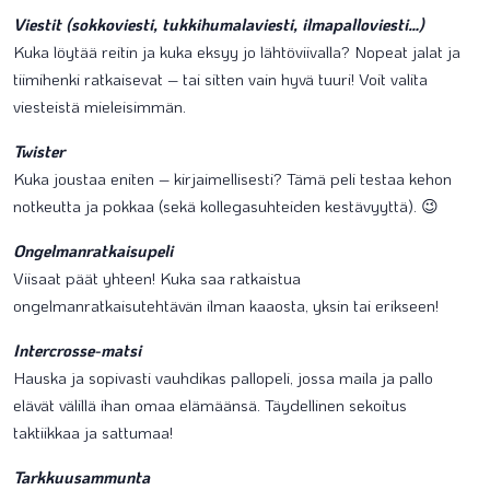
Viestit (sokkoviesti, tukkihumalaviesti, ilmapalloviesti…)
Kuka löytää reitin ja kuka eksyy jo lähtöviivalla? Nopeat jalat ja
tiimihenki ratkaisevat – tai sitten vain hyvä tuuri! Voit valita
viesteistä mieleisimmän.
Twister
Kuka joustaa eniten – kirjaimellisesti? Tämä peli testaa kehon
notkeutta ja pokkaa (sekä kollegasuhteiden kestävyyttä). 😉
Ongelmanratkaisupeli
Viisaat päät yhteen! Kuka saa ratkaistua
ongelmanratkaisutehtävän ilman kaaosta, yksin tai erikseen!
Intercrosse-matsi
Hauska ja sopivasti vauhdikas pallopeli, jossa maila ja pallo
elävät välillä ihan omaa elämäänsä. Täydellinen sekoitus
taktiikkaa ja sattumaa!
Tarkkuusammunta